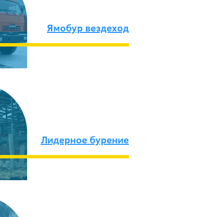
Ямобур вездеход
Лидерное бурение