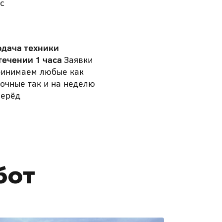
с
одача техники
течении 1 часа
Заявки
ринимаем любые как
очные так и на неделю
перёд
бот