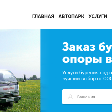
ГЛАВНАЯ
АВТОПАРК
УСЛУГИ
Заказ б
опоры в
Услуги бурения под 
лучший выбор от ОО