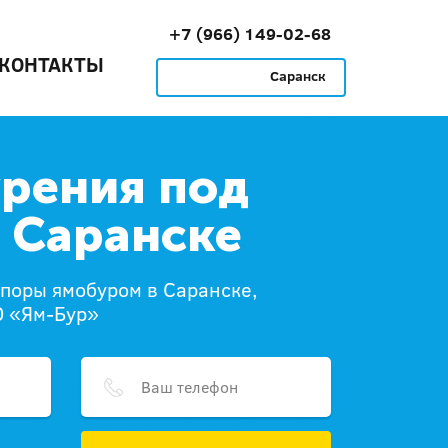
+7 (966) 149-02-68
КОНТАКТЫ
Саранск
урения под
 Саранске
опоры ямобуром в Саранске,
О «Ям-Бур»