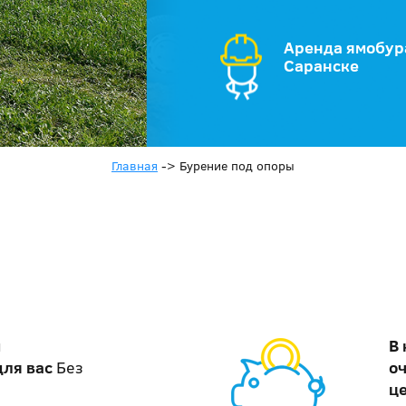
Аренда ямобур
Саранске
Главная
->
Бурение под опоры
м
В
для вас
Без
о
ц