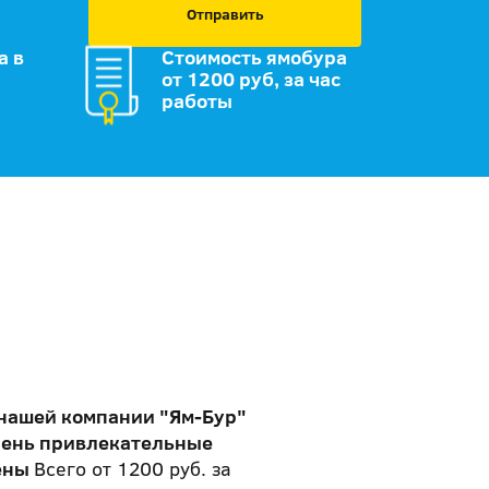
Отправить
а в
Стоимость ямобура
от 1200 руб, за час
работы
 нашей компании "Ям-Бур"
чень привлекательные
ены
Всего от 1200 руб. за