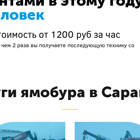
тами в этому год
еловек
оимость от 1200 руб за час
 чем 2 раза вы получаете последующую технику со
ги ямобура в Сар