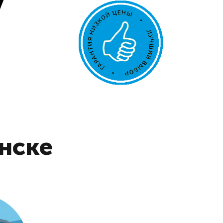
у
анске