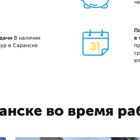
ча
П
адачи
В наличии
в 
бур в Саранске
п
ср
в
анске во время ра