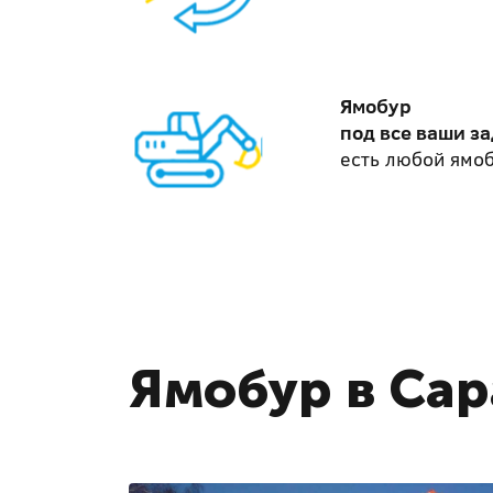
Ямобур
под все ваши з
есть любой ямо
Ямобур в Сар