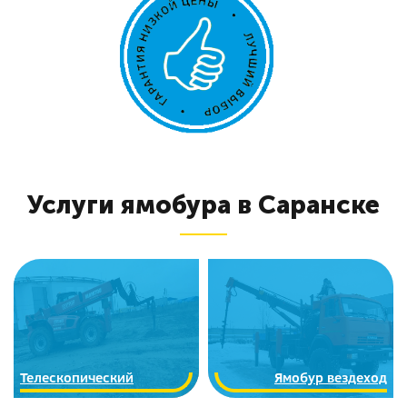
Услуги ямобура в Саранске
Телескопический
Ямобур вездеход