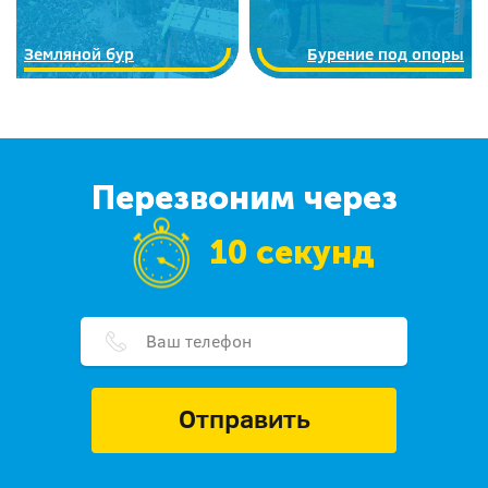
Земляной бур
Бурение под опоры
Перезвоним через
10 секунд
Отправить