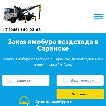
+7 (966) 149-02-68
Заказ ямобура вездехода в
Саранске
Услуги ямобура вездехода в Саранске, по выгодной цене
в компании «Ям-Бур»
Отправить
Аренда ямобура в