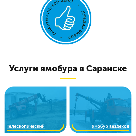
Услуги ямобура в Саранске
Телескопический
Ямобур вездеход