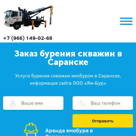
+7 (966) 149-02-68
Заказ бурения скважин в
Саранске
Услуги бурения скважин ямобуром в Саранске,
информация сайта ООО «Ям-Бур»
Отправить
Аренда ямобура в