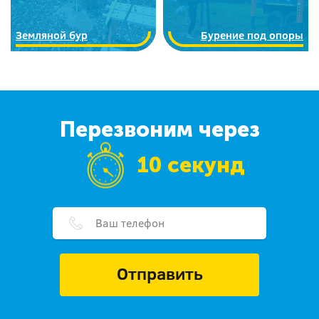
Земляной бур
Бурение под опоры
Перезвоним через
10 секунд
Отправить