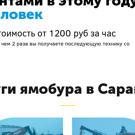
тами в этому год
еловек
оимость от 1200 руб за час
 чем 2 раза вы получаете последующую технику со
ги ямобура в Сар