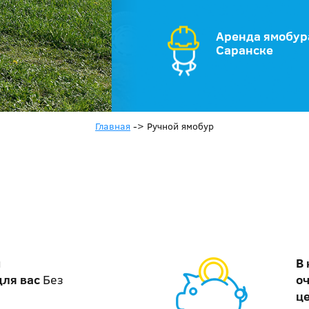
Аренда ямобур
Саранске
Главная
->
Ручной ямобур
м
В
для вас
Без
о
ц