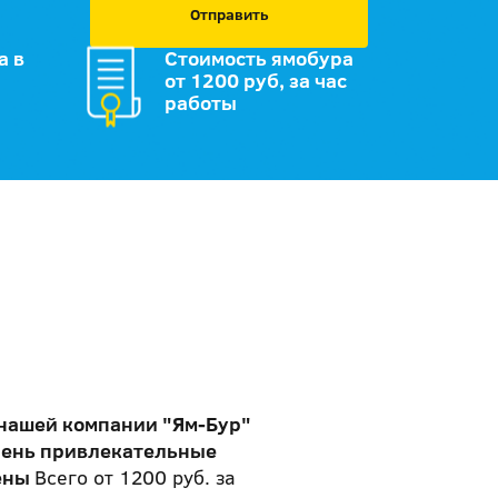
Отправить
а в
Стоимость ямобура
от 1200 руб, за час
работы
 нашей компании "Ям-Бур"
чень привлекательные
ены
Всего от 1200 руб. за