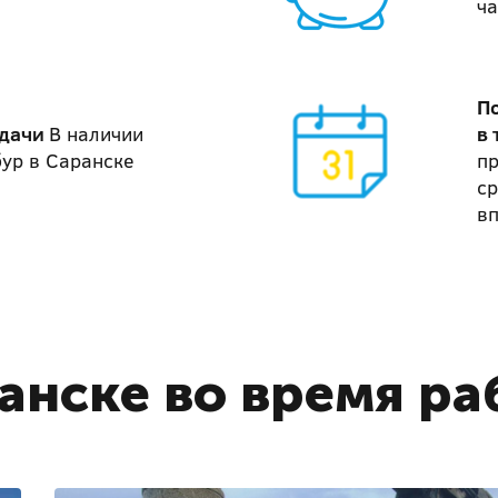
ча
П
адачи
В наличии
в 
бур в Саранске
п
ср
в
анске во время ра