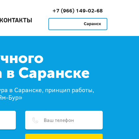
+7 (966) 149-02-68
КОНТАКТЫ
Саранск
учного
 в Саранске
ура в Саранске, принцип работы,
Ям-Бур»