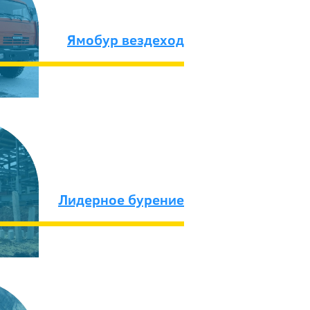
Ямобур вездеход
Лидерное бурение