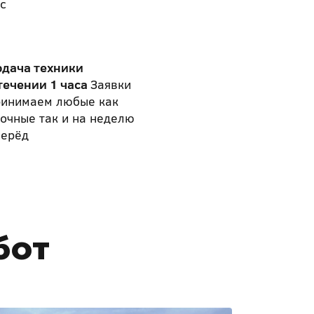
с
одача техники
течении 1 часа
Заявки
ринимаем любые как
очные так и на неделю
перёд
бот