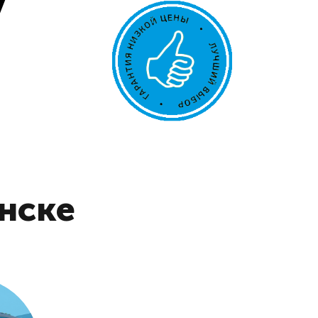
у
анске