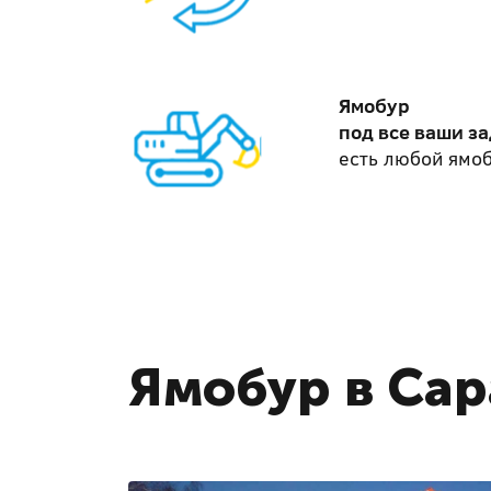
Ямобур
под все ваши з
есть любой ямо
Ямобур в Сар