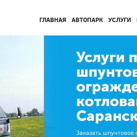
ГЛАВНАЯ
АВТОПАРК
УСЛУГИ
Услуги 
шпунто
огражд
котлова
Саранс
Заказать шпунтовое