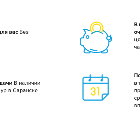
м
В
для вас
Без
о
ц
ча
П
адачи
В наличии
в 
бур в Саранске
п
ср
в