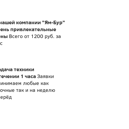
 нашей компании "Ям-Бур"
чень привлекательные
ены
Всего от 1200 руб. за
с
одача техники
течении 1 часа
Заявки
ринимаем любые как
очные так и на неделю
перёд