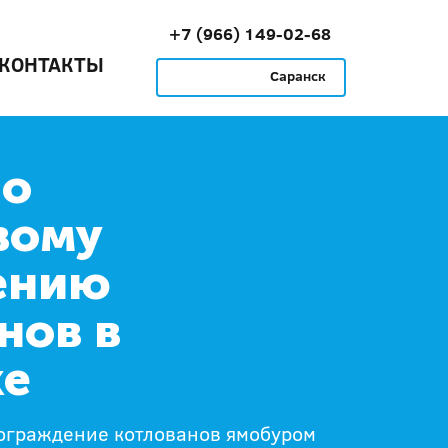
+7 (966) 149-02-68
КОНТАКТЫ
Саранск
по
вому
ению
нов в
ке
 ограждение котлованов ямобуром