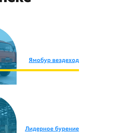
Ямобур вездеход
Лидерное бурение