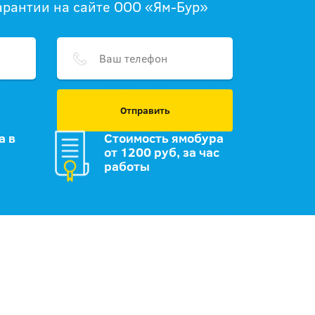
гарантии на сайте ООО «Ям-Бур»
Отправить
а в
Стоимость ямобура
от 1200 руб, за час
работы