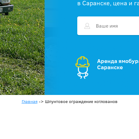
в Саранске, цена и 
Аренда ямобур
Саранске
Главная
->
Шпунтовое ограждение котлованов